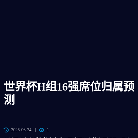
世界杯H组16强席位归属预
测
2026-06-24
1