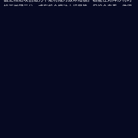
抢下关键三分，或有机会搅动小组局势，但综合来看，佛得
角更现实的目标是积累大赛经验，而非争夺淘汰赛席位。
关键战役或将决定出线格局
H组真正的分水岭很可能是西班牙对阵乌拉圭的直接对话。
若双方战平，则两队大概率携手出线；若一方取胜，则胜者
基本锁定头名，败者需在末轮力保不败。而沙特与佛得角的
比赛同样关键——若沙特输球，可能提前出局；若佛得角爆
冷取胜，则末轮对阵乌拉圭时仍有理论希望。不过，考虑到
整体实力差距，H组16强席位最终归属西班牙与乌拉圭的可
能性超过七成。
上一篇