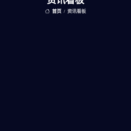
资讯看板
首页
资讯看板