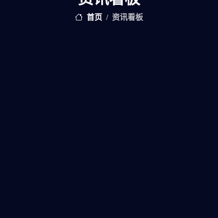
首页
资讯看板