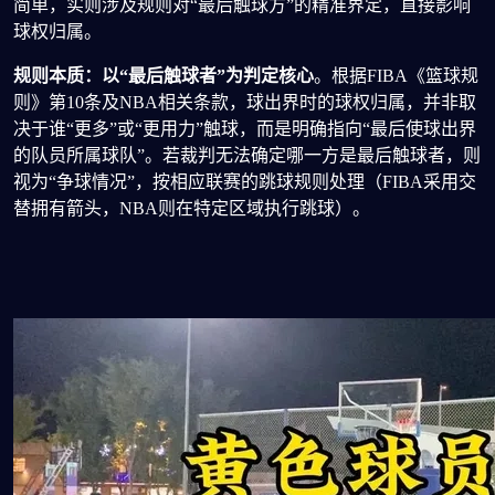
简单，实则涉及规则对“最后触球方”的精准界定，直接影响
球权归属。
规则本质：以“最后触球者”为判定核心
。根据FIBA《篮球规
则》第10条及NBA相关条款，球出界时的球权归属，并非取
决于谁“更多”或“更用力”触球，而是明确指向“最后使球出界
的队员所属球队”。若裁判无法确定哪一方是最后触球者，则
视为“争球情况”，按相应联赛的跳球规则处理（FIBA采用交
替拥有箭头，NBA则在特定区域执行跳球）。