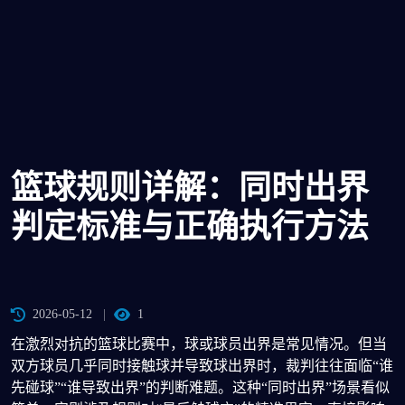
篮球规则详解：同时出界
判定标准与正确执行方法
2026-05-12
1
在激烈对抗的篮球比赛中，球或球员出界是常见情况。但当
双方球员几乎同时接触球并导致球出界时，裁判往往面临“谁
先碰球”“谁导致出界”的判断难题。这种“同时出界”场景看似