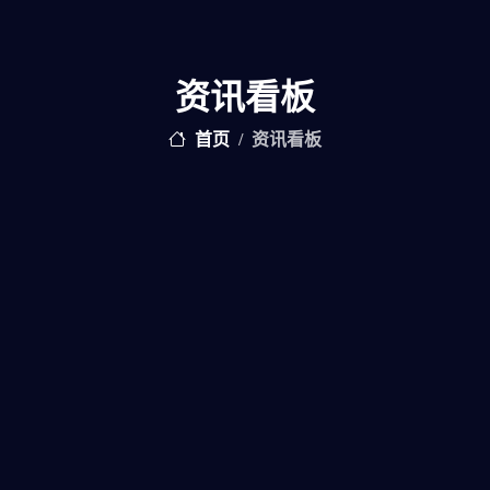
资讯看板
首页
资讯看板