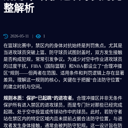
整解析
2026-05-11
1
在篮球比赛中，禁区内的身体对抗始终是判罚焦点。尤其是
当进攻球员突破上篮、防守球员试图封盖时，双方发生接触
是否构成犯规，常常引发争议。为减少对空中作业进攻球员
的过度干扰，FIBA（国际篮联）和NBA都设立了“合理冲撞
区”规则——但两者在范围、适用条件和判罚逻辑上存在显著
差异。理解这一规则的核心，关键在于把握“合法防守位置”
的建立时机与空间。
规则本质：保护“已起跳”的进攻者
。合理冲撞区并非无条件
保护所有进入禁区的进攻球员，而是专门针对那些已经完成
起跳、处于空中投篮或传球动作中的球员。此时，若防守者
站在禁区内的特定区域内且未提前占据合法防守位置，与进
攻者发生身体接触，通常会被判防守犯规。这一设计旨在防