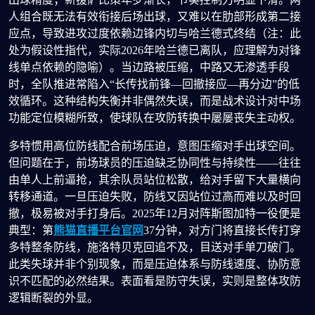
人组合既无法有效衔接后场出球，又难以在肋部形成第二接
应点，导致进攻过度依赖边锋内切与哈兰德式终结（注：此
处为假设性指代，实际2026年哈兰德已离队，应理解为对锋
线单点依赖的隐喻）。当边路被压缩，中路又无渗透手段
时，全队推进常陷入“长传找前锋—回撤接应—再分边”的低
效循环。这种结构失衡并非偶然失误，而是战术设计对中场
功能定位模糊所致，使球队在攻防转换中屡屡丧失主动权。
多特惯用高位防线配合前场压迫，意图压缩对手出球空间。
但问题在于，前场球员的压迫缺乏协同性与持续性——往往
由单人上前逼抢，其余队员站位松散，给对手留下大量横向
转移通道。一旦压迫失败，防线又因站位过高而难以及时回
撤，极易被对手打身后。2025年12月对阵斯图加特一役便是
典型：第
熊猫直播平台官网
37分钟，对方门将直接长传打穿
多特整条防线，施洛特贝克回追不及，目送对手单刀破门。
此类失球并非个别现象，而是压迫体系与防线速度、协防意
识不匹配的必然结果。表面看是防守失误，实则是整体攻防
逻辑断裂的外显。