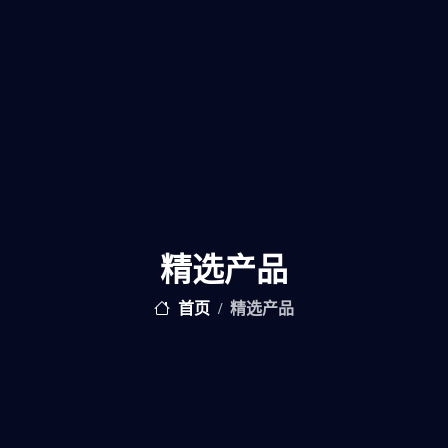
精选产品
首页
精选产品