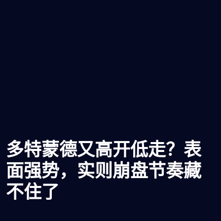
多特蒙德又高开低走？表
面强势，实则崩盘节奏藏
不住了