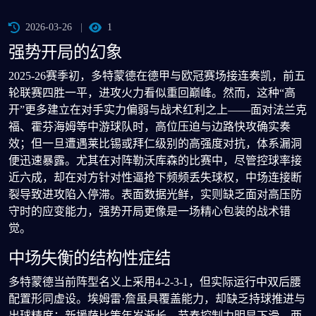
2026-03-26
1
强势开局的幻象
2025-26赛季初，多特蒙德在德甲与欧冠赛场接连奏凯，前五
轮联赛四胜一平，进攻火力看似重回巅峰。然而，这种“高
开”更多建立在对手实力偏弱与战术红利之上——面对法兰克
福、霍芬海姆等中游球队时，高位压迫与边路快攻确实奏
效；但一旦遭遇莱比锡或拜仁级别的高强度对抗，体系漏洞
便迅速暴露。尤其在对阵勒沃库森的比赛中，尽管控球率接
近六成，却在对方针对性逼抢下频频丢失球权，中场连接断
裂导致进攻陷入停滞。表面数据光鲜，实则缺乏面对高压防
守时的应变能力，强势开局更像是一场精心包装的战术错
觉。
中场失衡的结构性症结
多特蒙德当前阵型名义上采用4-2-3-1，但实际运行中双后腰
配置形同虚设。埃姆雷·詹虽具覆盖能力，却缺乏持球推进与
出球精度；新援萨比策年岁渐长，节奏控制力明显下滑。两