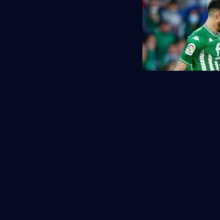
压迫体系与防