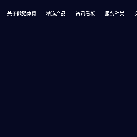
关于
熊猫体育
精选产品
资讯看板
服务种类