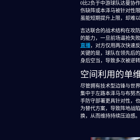
0比2负于中游球队达曼协
伤缺阵或本泽马被针对性限
虽能短期提升上限，却难
吉达联合的战术结构在攻防
的能力，一旦前场逼抢失败
直播
，对方仅用两次快速
关键的是，球队在领先后
身后空当，导致多次被逆
空间利用的单
尽管拥有技术型边锋与世界
集中于左路本泽马与布努
手防守部署更具针对性，
为替代方案，导致阵地战
换，从而维持持续压迫感