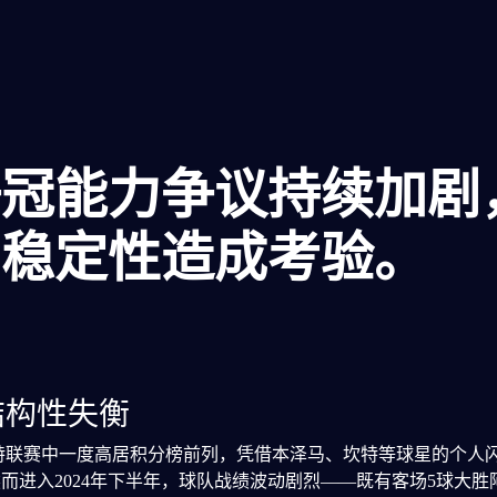
争冠能力争议持续加剧
局稳定性造成考验。
结构性失衡
赛季沙特联赛中一度高居积分榜前列，凭借本泽马、坎特等球星的个
而进入2024年下半年，球队战绩波动剧烈——既有客场5球大