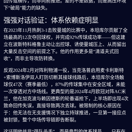
回传或横传，而非向前推进。差的不是数据，而是高压环境
下“破局”能力的缺失。
强强对话验证：体系依赖症明显
在2023年11月热刺3-1击败曼城的比赛中，本坦库尔贡献了全
场最高的12次夺回球权，并完成92%传球成功率——但这建
立在波斯特科格鲁主动让出控球、诱使曼城压上、从而留出
大量反击空间的前提之下。他的作用更多是“清道夫式回
收”，而非主导攻防转换。
反观2024年2月对阵利物浦一役，当克洛普启用麦卡利斯特
+索博斯洛伊双人盯防切断其接球线路后，本坦库尔全场触
球仅47次（赛季最低），87%的传球集中在安全区域，未能
一次穿透对方中场线。更典型的是2024年4月欧冠对阵AC米
兰，他在加克波与赖因德斯的轮番逼抢下，上半场即出现4次
致命回传失误，直接导致两次丢球。被限制的核心原因在
于：他无法在无支援情况下独立持球推进，一旦第一接应点
被封锁，整个中场传导链即告断裂。
这证明他并非“强队杀手”，而是典型的体系球员——只有在