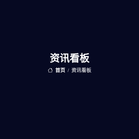
资讯看板
首页
资讯看板