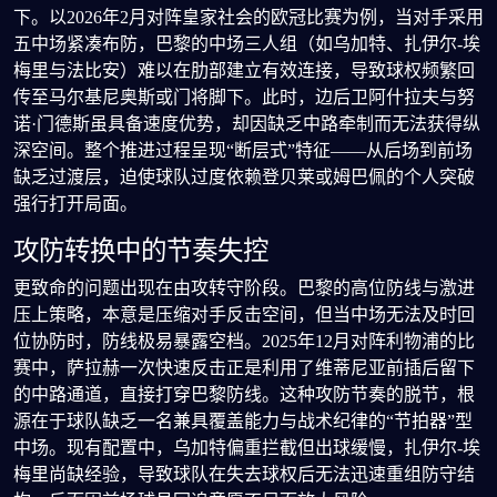
下。以2026年2月对阵皇家社会的欧冠比赛为例，当对手采用
五中场紧凑布防，巴黎的中场三人组（如乌加特、扎伊尔-埃
梅里与法比安）难以在肋部建立有效连接，导致球权频繁回
传至马尔基尼奥斯或门将脚下。此时，边后卫阿什拉夫与努
诺·门德斯虽具备速度优势，却因缺乏中路牵制而无法获得纵
深空间。整个推进过程呈现“断层式”特征——从后场到前场
缺乏过渡层，迫使球队过度依赖登贝莱或姆巴佩的个人突破
强行打开局面。
攻防转换中的节奏失控
更致命的问题出现在由攻转守阶段。巴黎的高位防线与激进
压上策略，本意是压缩对手反击空间，但当中场无法及时回
位协防时，防线极易暴露空档。2025年12月对阵利物浦的比
赛中，萨拉赫一次快速反击正是利用了维蒂尼亚前插后留下
的中路通道，直接打穿巴黎防线。这种攻防节奏的脱节，根
源在于球队缺乏一名兼具覆盖能力与战术纪律的“节拍器”型
中场。现有配置中，乌加特偏重拦截但出球缓慢，扎伊尔-埃
梅里尚缺经验，导致球队在失去球权后无法迅速重组防守结