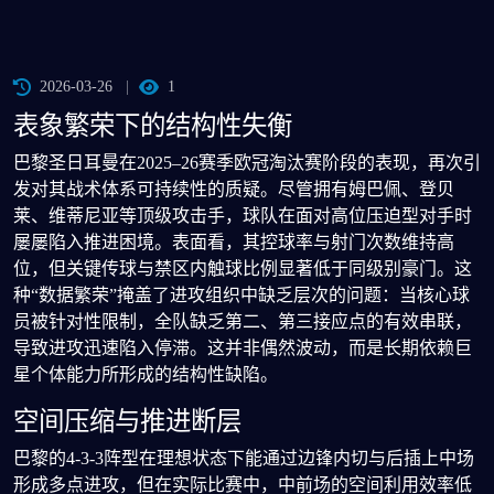
2026-03-26
1
表象繁荣下的结构性失衡
巴黎圣日耳曼在2025–26赛季欧冠淘汰赛阶段的表现，再次引
发对其战术体系可持续性的质疑。尽管拥有姆巴佩、登贝
莱、维蒂尼亚等顶级攻击手，球队在面对高位压迫型对手时
屡屡陷入推进困境。表面看，其控球率与射门次数维持高
位，但关键传球与禁区内触球比例显著低于同级别豪门。这
种“数据繁荣”掩盖了进攻组织中缺乏层次的问题：当核心球
员被针对性限制，全队缺乏第二、第三接应点的有效串联，
导致进攻迅速陷入停滞。这并非偶然波动，而是长期依赖巨
星个体能力所形成的结构性缺陷。
空间压缩与推进断层
巴黎的4-3-3阵型在理想状态下能通过边锋内切与后插上中场
形成多点进攻，但在实际比赛中，中前场的空间利用效率低