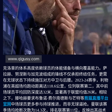
克洛普的体系高度依赖球员的体能储备与横向覆盖能力。萨
拉赫、努涅斯与加克波组成的锋线不仅承担终结任务，更需
在无球状态下持续施压对方中卫与后腰。2023-24赛季，利物
浦在英超场均跑动距离达118.6公里，位列联赛第二，其中前
场球员平均回防深度达32米，显著高于联盟均值26米。相较
之下，滕哈赫要求布鲁诺·费尔南德斯与芒特等
熊猫直播平台
官网
中场球员更多参与持球推进，而非无球逼抢。曼联该赛
季场均抢断次数为14.3次，排名联赛第11位，反映出其战术