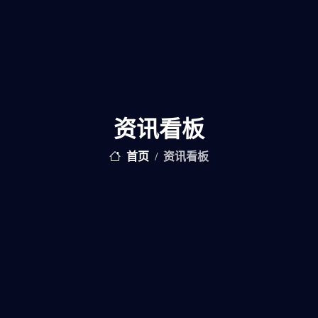
资讯看板
首页
资讯看板