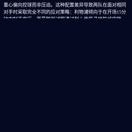
重心偏向控球而非压迫。这种配置差异导致两队在面对相同
对手时采取完全不同的应对策略：利物浦倾向于在开场15分
钟内制造高压，而曼联则试图通过耐心传导寻找防线空隙。
阶段性调整与对手针对性部署的影响
2024年3月之后，滕哈赫对战术进行了微调，允许卡塞米罗在
部分场次前提至防线前形成单后腰屏障，同时减少边后卫插
上频率以降低转换风险。这一变化在对阵热刺与阿森纳的比
赛中取得一定成效，但面对利物浦时仍显不足。2024年4月7
日双方再次交手，尽管曼联将控球率压缩至49%，并提升抢
断次数至18次，但利物浦通过中场麦卡利斯特与索博斯洛伊
的灵活换位，持续撕扯曼联中场衔接区域，最终以2比0取
胜。值得注意的是，克洛普在此役减少了高位线幅度，将防
线平均位置后移5米，转而依靠中场绞杀延缓曼联推进节奏，
显示出其战术弹性并未因体系固化而减弱。
结构性限制与英超竞争格局的再平衡
克洛普的高位体系在密集赛程下存在明显体能瓶颈。2023-24