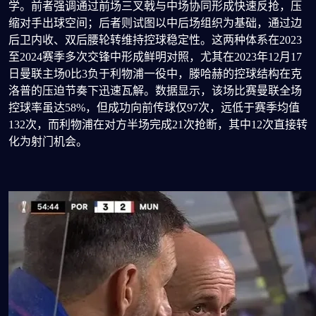
学。前者强调通过前场三叉戟与中场协同形成快速反抢，压
缩对手出球空间；后者则试图以中后场组织为基础，通过边
后卫内收、双后腰轮转维持控球稳定性。这两种体系在2023
至2024赛季多次交锋中形成鲜明对照，尤其在2023年12月17
日曼联主场0比3负于利物浦一役中，滕哈赫的控球结构在克
洛普的压迫节奏下迅速瓦解。数据显示，该场比赛曼联全场
控球率虽达58%，但成功向前传球仅97次，远低于赛季均值
132次，而利物浦在对方半场完成21次抢断，其中12次直接转
化为射门机会。