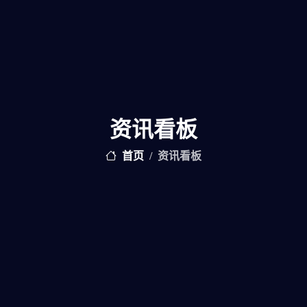
资讯看板
首页
资讯看板