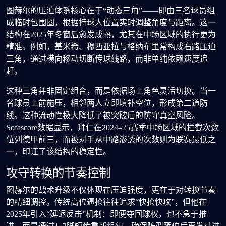
图赫尔的压迫体系核心在于“动态三角”——即由三名球员组
成临时包围圈，根据持球人位置实时调整角度与距离。这一
结构在2025年冬窗后愈发成熟，尤其在中场区域的执行更为
精准。例如，基米希、穆西亚拉与格纳布里常构成右路压迫
三角，通过横向移动切断传球线路，而非单纯依赖速度追
赶。
这种三角并非固定组合，而是依据场上角色灵活切换。当一
名球员上前施压，相邻两人立即填补空位，形成第二道防
线。这种流动性极大降低了被突破后的防守真空风险。
Sofascore数据显示，拜仁在2024–25赛季中场区域的拦截次数
位列德甲前三，而被对手从中路渗透的次数则为联赛最低之
一，印证了该结构的稳定性。
攻守转换的节奏控制
图赫尔的战术升级不仅体现在压迫强度，更在于对转换节奏
的精细调控。传统高位逼抢往往追求“快抢快攻”，但他在
2025年引入“延迟反击”机制：即便夺回球权，也不急于推