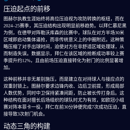
压迫起点的前移
图赫尔执教生涯始终将高位压迫视为攻防转换的枢纽，而在
2024–25赛季，其压迫结构出现明显前移趋势。以拜仁慕尼黑
为例，在德甲对阵勒沃库森的比赛中，球队在对方半场30米
区域即启动集体逼抢，而非传统意义上的中圈附近。这种策
略压缩了对手出球时间，迫使对方在非舒适区域处理球，从
而制造失误。数据显示，拜仁在该区域的抢断成功率较上赛
季提升约12%，且由前场压迫直接转化为射门的比例显著增
加。
这种前移并非无差别施压，而是建立在对持球人与接应点的
双重封锁上。图赫尔要求边锋内收、边后卫前提，形成局部
人数优势，同时中卫保持紧凑间距，防止被长传打身后。这
种结构在面对擅长后场组织的球队时尤为有效，如欧冠小组
赛对阵本菲卡一役，拜仁在前30分钟便完成7次成功压迫，直
接导致3次射门机会。
动态三角的构建