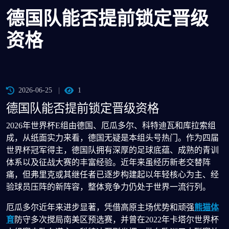
德国队能否提前锁定晋级
资格
2026-06-25
1
德国队能否提前锁定晋级资格
2026年世界杯E组由德国、厄瓜多尔、科特迪瓦和库拉索组
成，从纸面实力来看，德国无疑是本组头号热门。作为四届
世界杯冠军得主，德国队拥有深厚的足球底蕴、成熟的青训
体系以及征战大赛的丰富经验。近年来虽经历新老交替阵
痛，但弗里克或其继任者已逐步构建起以年轻核心为主、经
验球员压阵的新阵容，整体竞争力仍处于世界一流行列。
厄瓜多尔近年来进步显著，凭借高原主场优势和顽强
熊猫体
育
防守多次搅局南美区预选赛，并曾在2022年卡塔尔世界杯