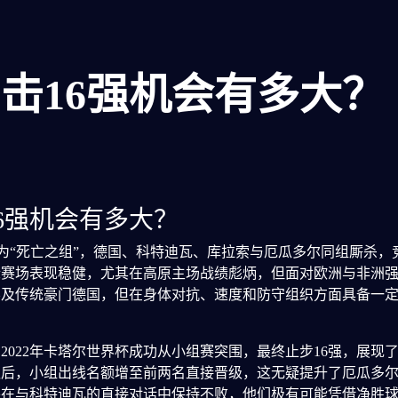
击16强机会有多大？
6强机会有多大？
遍视为“死亡之组”，德国、科特迪瓦、库拉索与厄瓜多尔同组厮杀
际赛场表现稳健，尤其在高原主场战绩彪炳，但面对欧洲与非洲
不及传统豪门德国，但在身体对抗、速度和防守组织方面具备一
2022年卡塔尔世界杯成功从小组赛突围，最终止步16强，展现
48队后，小组出线名额增至前两名直接晋级，这无疑提升了厄瓜多
并在与科特迪瓦的直接对话中保持不败，他们极有可能凭借净胜