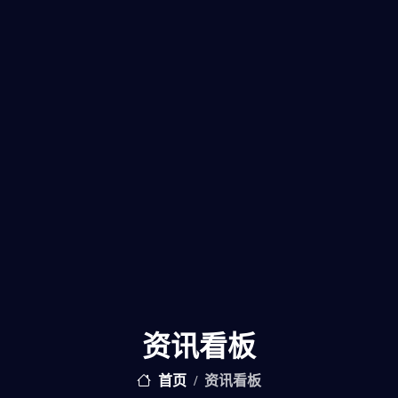
资讯看板
首页
资讯看板