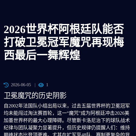
2026世界杯阿根廷队能否
打破卫冕冠军魔咒再现梅
西最后一舞辉煌
2026-06-05
1
卫冕魔咒的历史阴影
自2002年法国队小组出局以来，过去五届世界杯的卫冕冠军
均未能闯过淘汰赛首轮，这一“魔咒”成为阿根廷冲击2026美
加墨世界杯的最大心理障碍。尽管斯卡洛尼治下的球队战术
纪律与团队凝聚力显著提升，但历史规律仍提醒人们：维持
巅峰状态比登顶更难。尤其在扩军至48队、赛制更复杂的背