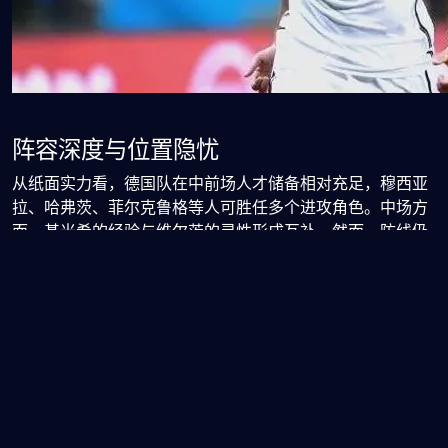
阵容深度与位置隐忧
从纸面实力看，德国队在中前场人才储备相对充足，穆西亚
拉、哈弗茨、菲尔克鲁格等人可胜任多个进攻角色。中场方
面，基米希的经验与维尔茨的灵性形成互补。然而，防线仍
存隐患——吕迪格虽具领袖气质，但中卫搭档尚未稳定；边
后卫位置上，劳姆与亨里希斯等人还需在高强度对抗中证明
自己。门将位置虽有特尔施特根坐镇，但其近年伤病频发，
稳定性成疑。这些细节可能决定德国队在淘汰赛阶段的上
限。
战术风格的重塑之路
过去几届大赛，德国队曾因固守传控而陷入僵局。如今纳格