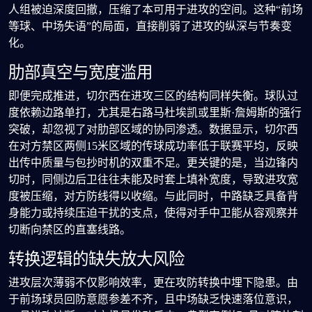
人组被迫深度回撤，压缩了本可用于进攻的空间。这种“前场
等球、中场失语”的局面，直接削弱了进攻的纵深与节奏变
化。
肋部真空与宽度滥用
即便完成推进，切尔西在进攻三区的结构同样失衡。球队过
度依赖边路单打，尤其是右路马杜埃凯或里斯·詹姆斯的强行
突破，却忽视了对肋部区域的协同渗透。数据显示，切尔西
在对方禁区两侧15米区域的传球成功率低于联赛平均，反映
出传中质量与包抄时机的双重不足。更关键的是，当边锋内
切时，同侧边后卫往往未能及时套上填补宽度，导致进攻宽
度被压缩，对方防线得以收缩。与此同时，中路缺乏具备背
身能力或持续压迫干扰的支点，使得对手中卫能从容观察并
切断向禁区的直塞线路。
转换逻辑的缺失放大风险
进攻层次薄弱不仅影响效率，更在攻防转换中埋下隐患。由
于前场球员回防意愿参差不齐，且中场缺乏快速落位意识，