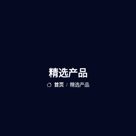
精选产品
首页
精选产品