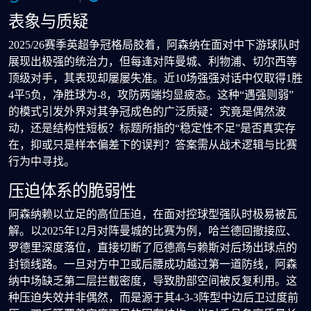
表象与质疑
2025/26赛季英超争冠格局胶着，阿森纳在面对中下游球队时
展现出极强的统治力，但每逢对阵曼城、利物浦、切尔西等
顶级对手，其表现却屡屡失准。近10场强强对话中仅取得1胜
4平5负，净胜球为-8，攻防两端均显疲态。这种“遇强则弱”
的模式引发外界对其争冠成色的广泛质疑：究竟是偶然波
动，还是结构性短板？标题所指的“稳定性不足”是否真实存
在，抑或只是样本偏差下的误判？答案需从战术逻辑与比赛
行为中寻找。
压迫体系的脆弱性
阿森纳赖以立足的高位压迫，在面对控球型强队时极易被瓦
解。以2025年12月对阵曼城的比赛为例，哈兰德回撤接应、
罗德里深度落位，直接切断了厄德高与赖斯对后场出球点的
封锁线路。一旦对方中卫或后腰成功越过第一道防线，阿森
纳中场缺乏第二层拦截密度，导致肋部空间被反复利用。这
种压迫失效并非偶然，而是源于其4-3-3阵型中边后卫过度前