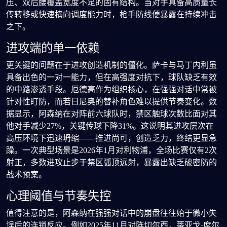
压、双后腰覆盖宽度不足的固有结构。当对手具备高质量长
传转移或快速横向调度能力时，枪手防线便暴露在持续冲击
之下。
进攻端的单一依赖
更关键的问题在于进攻创造机制的僵化。萨卡与马丁内利虽
具备出色的一对一能力，但在高强度对抗下，球队缺乏有效
的中路渗透手段。厄德高作为组织核心，在强强对话中常被
针对性盯防，而若日尼奥的替补角色难以提供节奏变化。数
据显示，阿森纳在对阵前六球队时，禁区触球次数比面对其
他对手减少27%，关键传球下降31%。这说明其进攻层次在
高压环境下迅速坍缩——推进尚可，创造乏力，终结更显急
躁。一次典型场景是2026年1月对利物浦，全场比赛仅有2次
射正，多数进攻止步于禁区弧顶远射，暴露出缺乏破密防的
战术预案。
心理阈值与节奏失控
值得注意的是，阿森纳在强强对话中的崩盘往往始于微小失
误后的连锁反应。例如2025年11月对阵切尔西，蒂亚戈·席尔