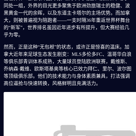
同处一组，外界的目光更多聚焦于欧洲劲旅瑞士的稳健、波
黑黄金一代的余晖，以及东道主卡塔尔的主场优势。而加拿
大，则被普遍视为陪跑者——一支时隔36年重返世界杯舞台
的“新军”，世界排名虽因近年进步有所提升，但大赛经验几
乎为零。
然而，正是这种“无包袱”的状态，或许正是惊喜的温床。加
拿大近年来足球生态发生剧变：MLS多伦多FC、温哥华白浪
等俱乐部青训体系成熟，大量球员登陆欧洲联赛，戴维斯、
乔纳森·戴维、欧斯塔基奥等核心已效力拜仁、里尔、波尔图
等顶级俱乐部。他们的技术能力与身体素质兼具，打法强调
高位逼抢与快速转换，风格鲜明且充满活力。