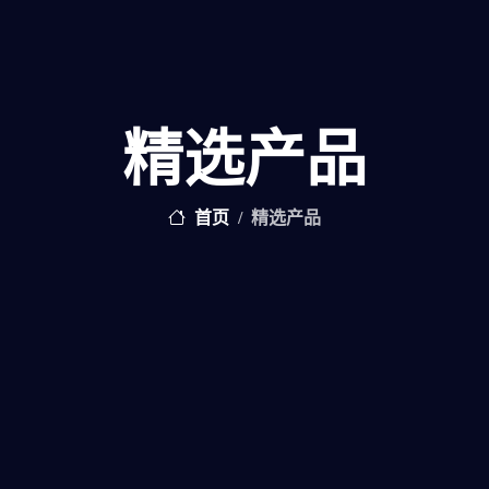
精选产品
首页
精选产品