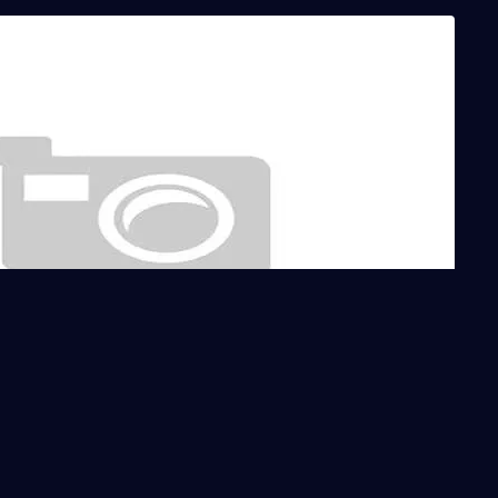
旅欧球员数量持续增加，技术细腻、整体性强。面对突尼斯和瑞