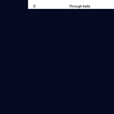
然而，世界杯向来不乏冷门。卡塔尔若能借助主场优势
（注：此处指2022年卡塔尔世界杯情境），或在特定场次超
水平发挥，仍存在制造惊喜的可能。但就整体实力对比而
言，瑞士无论在个体能力、战术成熟度还是临场应变方面，
都更具备应对高强度对抗的能力。
综上所述，在B组的竞争格局中，瑞士被视为仅次于另一支