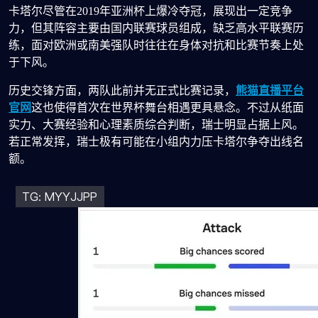
卡塔尔尽管在2019年亚洲杯上爆冷夺冠，展现出一定竞争
力，但其阵容主要由国内联赛球员组成，缺乏高水平联赛历
练，面对欧洲或南美强队时往往在身体对抗和比赛节奏上处
于下风。
历史交锋方面，两队此前并无正式比赛记录，
熊猫直播平台
官网
这也使得首次在世界杯舞台相遇更具悬念。不过从纸面
实力、大赛经验和心理素质综合判断，瑞士明显占据上风。
若正常发挥，瑞士极有可能在小组内力压卡塔尔争夺出线名
额。