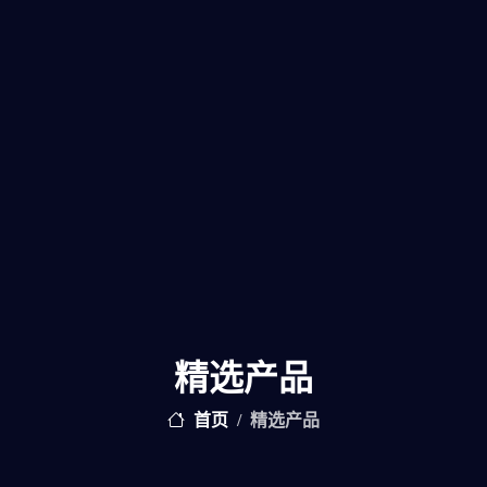
精选产品
首页
精选产品