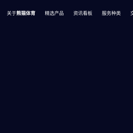
关于
熊猫体育
精选产品
资讯看板
服务种类