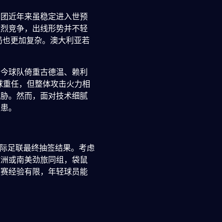
军团近年来虽稳定进入世预
激烈竞争，出线形势并不轻
格局也更加复杂。澳大利亚若
如今球队倚重古德温、赖利
球重任，但整体攻击火力相
威胁。然而，面对技术细腻
隐患。
国际足联最终抽签结果。考虑
欧洲或南美劲旅同组，袋鼠
大赛经验有限，年轻球员能