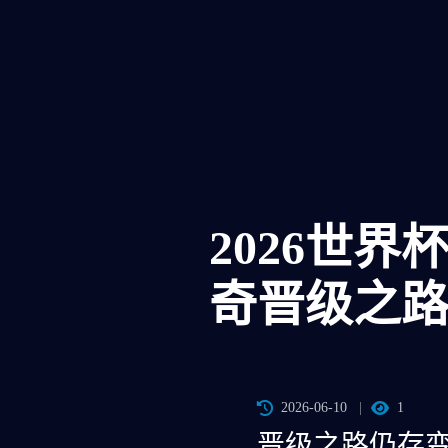
2026世
奇晋级之
2026-06-10
1
晋级之路仍存