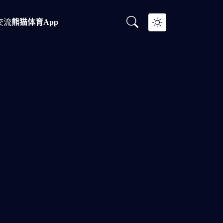
交流
熊猫体育app