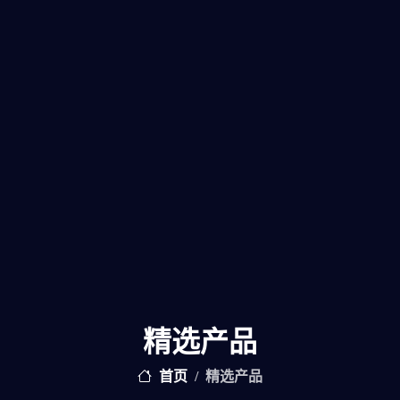
精选产品
首页
精选产品