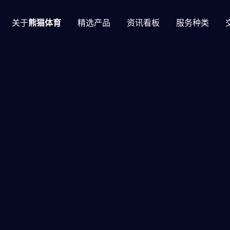
关于
熊猫体育
精选产品
资讯看板
服务种类