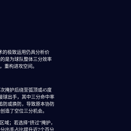
术的极致运用仍具分析价
键的是为球队整体三分效率
心，重构进攻空间。
次掩护后绕至弧顶或45度
后接球出手，其中三分命中率
行追防或换防，导致原本协防
友创造了空位三分机会。
区域；若选择“挤过”掩护，
分出手占比提升近7个百分