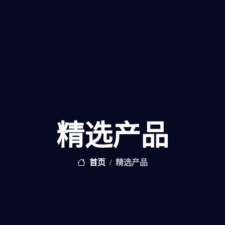
精选产品
首页
精选产品