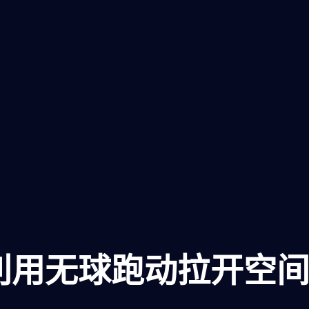
利用无球跑动拉开空间