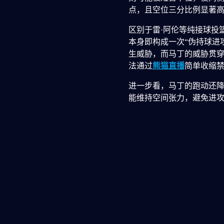
点，且空位三分比例显著
区别于雷·阿伦等纯接球投
本身即构成一次“伪持球进
生威胁，而马丁的威胁贯
法通过
熊猫直播
简单收缩
进一步看，马丁的跑动还
能维持空间张力，避免进攻
场均仍贡献2.1次无球掩护后的助
对团队三分效
综合多个赛季数据，当马丁在
更关键的是，球队在“非直
说明其跑动带来的空间红
在更宽松的环境下完成终